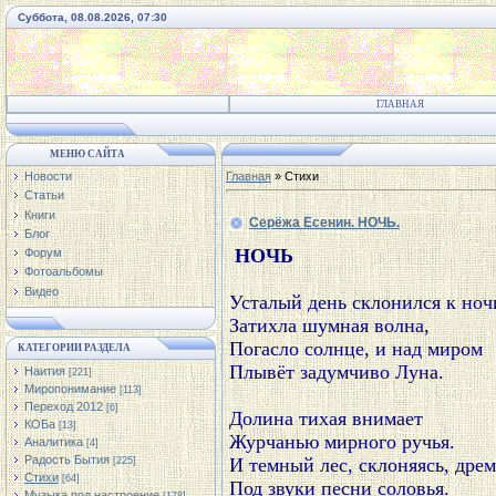
Суббота, 08.08.2026, 07:30
ГЛАВНАЯ
МЕНЮ САЙТА
Новости
Главная
»
Стихи
Статьи
Книги
Серёжа Есенин. НОЧЬ.
Блог
 НОЧЬ
Форум
Фотоальбомы
Видео
Усталый день склонился к ночи
Затихла шумная волна,

Погасло солнце, и над миром

КАТЕГОРИИ РАЗДЕЛА
Плывёт задумчиво Луна.

Наития
[221]
Миропонимание
[113]
Переход 2012
[6]
Долина тихая внимает

КОБа
[13]
Журчанью мирного ручья.

Аналитика
[4]
Радость Бытия
И темный лес, склоняясь, дрем
[225]
Стихи
[64]
Под звуки песни соловья.

Музыка под настроение