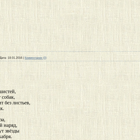
Дата:
19.01.2016
|
Комментарии (0)
шистей,
 собак,
т без листьев,
к.
за,
й наряд,
ут звёзды
кабря.