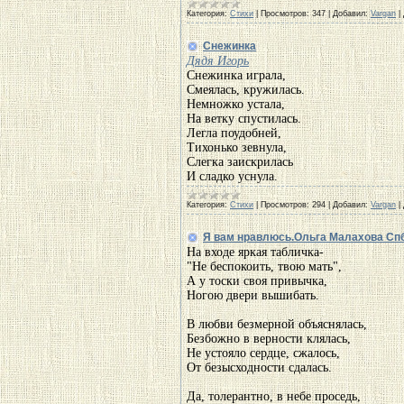
Категория:
Стихи
|
Просмотров:
347
|
Добавил:
Vargan
|
Снежинка
Дядя Игорь
Снежинка играла,
Смеялась, кружилась.
Немножко устала,
На ветку спустилась.
Легла поудобней,
Тихонько зевнула,
Слегка заискрилась
И сладко уснула.
Категория:
Стихи
|
Просмотров:
294
|
Добавил:
Vargan
|
Я вам нравлюсь.Ольга Малахова Сп
На входе яркая табличка-
"Не беспокоить, твою мать",
А у тоски своя привычка,
Ногою двери вышибать.
В любви безмерной объяснялась,
Безбожно в верности клялась,
Не устояло сердце, сжалось,
От безысходности сдалась.
Да, толерантно, в небе проседь,