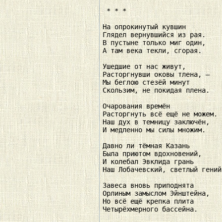
 * * * 

На опрокинутый кувшин 

Глядел вернувшийся из рая. 

В пустыне только миг один, 

А там века текли, сгорая. 

Ушедшие от нас живут, 

Расторгнувши оковы тлена, — 

Мы беглою стезёй минут 

Скользим, не покидая плена. 

Очарования времён 

Расторгнуть всё ещё не можем. 

Наш дух в темницу заключён, 

И медленно мы силы множим. 

Давно ли тёмная Казань 

Была приютом вдохновений, 

И колебал Эвклида грань 

Наш Лобачевский, светлый гений!
Завеса вновь приподнята 

Орлиным замыслом Эйнштейна, 

Но всё ещё крепка плита 

Четырёхмерного бассейна. 
