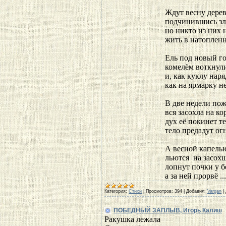
Ждут весну дерев
подчинившись зл
но никто из них 
жить в натопленн
Ель под новый го
комелём воткнули
и, как куклу нар
как на ярмарку не
В две недели пож
вся засохла на ко
дух её покинет те
тело предадут ог
А весной капель
льются на засох
лопнут почки у б
а за ней прорвё
..
Категория:
Стихи
|
Просмотров:
394
|
Добавил:
Vargan
|
ПОБЕДНЫЙ ЗАПЛЫВ, Игорь Калиш
Ракушка лежала