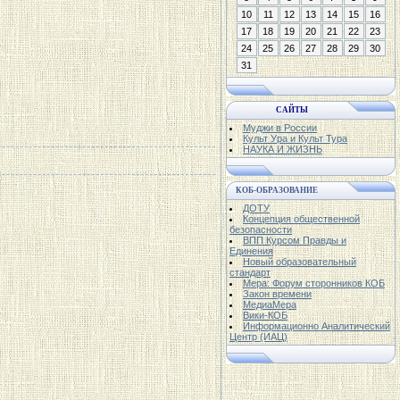
10
11
12
13
14
15
16
17
18
19
20
21
22
23
24
25
26
27
28
29
30
31
САЙТЫ
Муджи в России
Культ Ура и Культ Тура
НАУКА И ЖИЗНЬ
КОБ-ОБРАЗОВАНИЕ
ДОТУ
Концепция общественной
безопасности
ВПП Курсом Правды и
Единения
Новый образовательный
стандарт
Мера: Форум сторонников КОБ
Закон времени
МедиаМера
Вики-КОБ
Информационно Аналитический
Центр (ИАЦ)