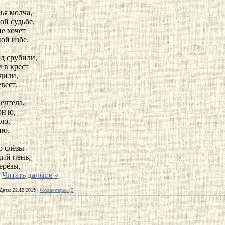
ья молча,
ой судьбе,
не хочет
ой избе.
д срубили,
 в крест
ядили,
вест.
елтела,
рн'ю,
ло,
ню.
ю слёзы
ший пень,
ерёзы,
.
Читать дальше »
Дата:
22.12.2015
|
Комментарии (0)