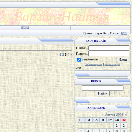
Варган-Наития
ВХОД
Приветствую Вас
,
Гость
·
RSS
ВХОД НА САЙТ
E-mail:
Пароль:
«
1
2
3
4
»
запомнить
Забыл пароль
|
Регистрация
или
ПОИСК
КАЛЕНДАРЬ
«
Август 2026
»
Пн
Вт
Ср
Чт
Пт
Сб
Вс
1
2
3
4
5
6
7
8
9