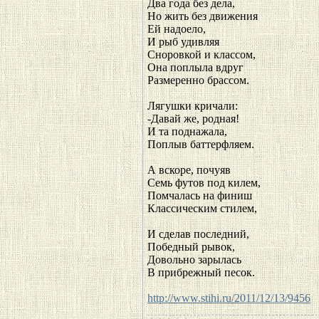
Два года без дела,
Но жить без движения
Ей надоело,
И рыб удивляя
Сноровкой и классом,
Она поплыла вдруг
Размеренно брассом.
Лягушки кричали:
-Давай же, родная!
И та поднажала,
Поплыв баттерфляем.
А вскоре, почуяв
Семь футов под килем,
Помчалась на финиш
Классическим стилем,
И сделав последний,
Победный рывок,
Довольно зарылась
В прибрежный песок.
http://www.stihi.ru/2011/12/13/9456