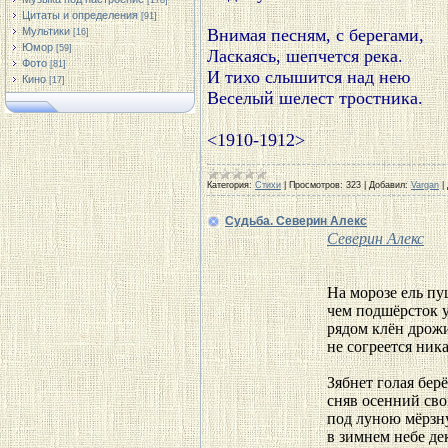
[178]
Цитаты и определения
[91]
Мультики
Внимая песням, с берегами,

[16]
Юмор
[59]
Ласкаясь, шепчется река.

Фото
[81]
И тихо слышится над нею

Кино
[17]
Веселый шелест тростника.

Категория:
Стихи
|
Просмотров:
323
|
Добавил:
Vargan
|
Судьба. Северин Алекс
Северин Алекс
На морозе ель пу
чем подшёрсток у
рядом клён дрожи
не согреется ника
Зябнет голая берё
сняв осенний сво
под луною мёрзн
в зимнем небе де