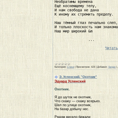
Необратимы времена 

Ещё коснеющему телу, 

И нам свобода не дана 

К иному их стремить пределу. 

Наш тёмный глаз печально слеп, 
И только плоскость нам знакома.
Наш мир широкий &m

... 
Читать
Категория:
Стихи
|
Просмотров:
424
|
Добавил:
Vargan
|
Э. Успенский. "Охотник"
Эдуард Успенский
Охотник.
Я до шуток не охотник,
Что скажу — скажу всерьез.
Шел по улице охотник,
На базар добычу нес.
Рядом весело бежали