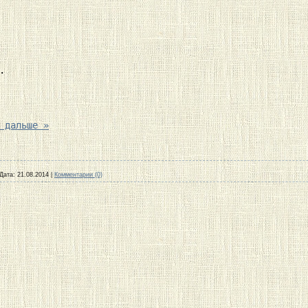


 

 дальше »
Дата:
21.08.2014
|
Комментарии (0)