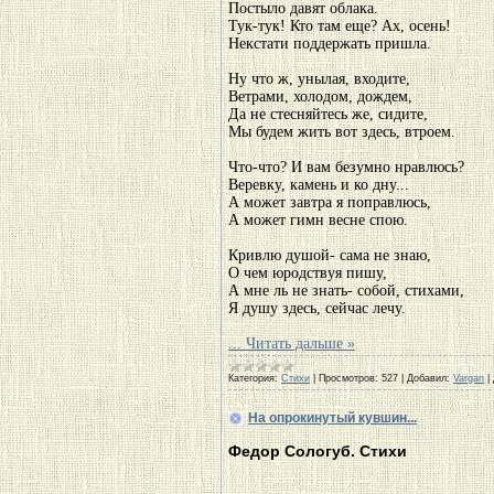
Постыло давят облака.
Тук-тук! Кто там еще? Ах, осень!
Некстати поддержать пришла.
Ну что ж, унылая, входите,
Ветрами, холодом, дождем,
Да не стесняйтесь же, сидите,
Мы будем жить вот здесь, втроем.
Что-что? И вам безумно нравлюсь?
Веревку, камень и ко дну...
А может завтра я поправлюсь,
А может гимн весне спою.
Кривлю душой- сама не знаю,
О чем юродствуя пишу,
А мне ль не знать- собой, стихами,
Я душу здесь, сейчас лечу.
...
Читать дальше »
Категория:
Стихи
|
Просмотров:
527
|
Добавил:
Vargan
|
На опрокинутый кувшин...
Федор Сологуб. Стихи